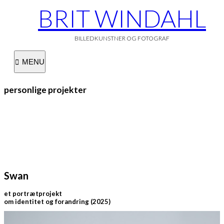
Skip
BRIT WINDAHL
to
content
BILLEDKUNSTNER OG FOTOGRAF
MENU
personlige projekter
Swan
et portrætprojekt
om identitet og forandring (2025)