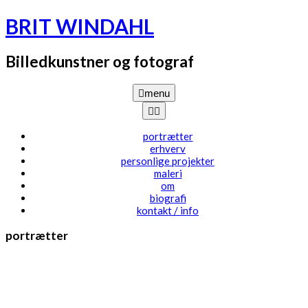
Skip
BRIT WINDAHL
to
content
Billedkunstner og fotograf
menu
portrætter
erhverv
personlige projekter
maleri
om
biografi
kontakt / info
portrætter